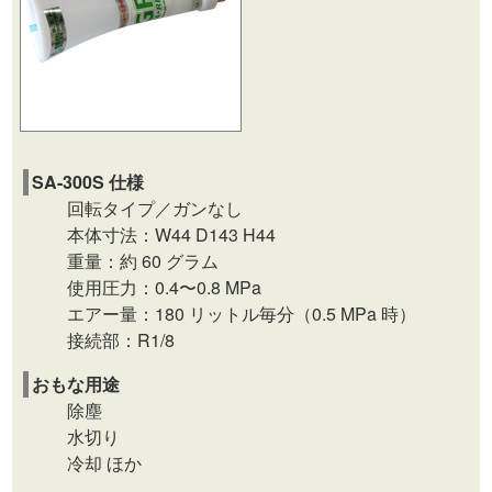
SA-300S 仕様
回転タイプ／ガンなし
本体寸法：W44 D143 H44
重量：約 60 グラム
使用圧力：0.4〜0.8 MPa
エアー量：180 リットル毎分（0.5 MPa 時）
接続部：R1/8
おもな用途
除塵
水切り
冷却 ほか