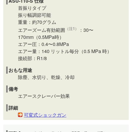
ASU-110-S 仕様
首振りタイプ
振り幅調節可能
重量：約70グラム
（注1）
エアーズーム有効範囲
：30〜
170mm（0.5MPa時）
エアー圧：0.4〜0.8MPa
エアー量：140 リットル毎分（0.5 MPa 時）
接続部：R1/8
おもな用途
除塵、水切り、乾燥、冷却
備考
エアースクレーパー効果
詳細
可変式ショックガン