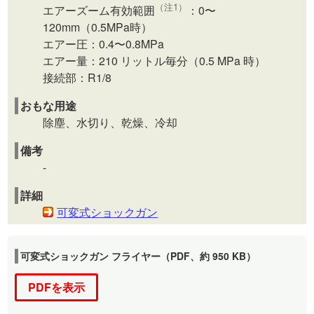
（注1）
エアーズーム有効範囲
：0〜
120mm（0.5MPa時）
エアー圧：0.4〜0.8MPa
エアー量：210 リットル毎分（0.5 MPa 時）
接続部：R1/8
おもな用途
除塵、水切り、乾燥、冷却
備考
-
詳細
可変式ショックガン
可変式ショックガン フライヤー（PDF、約 950 KB）
PDFを表示