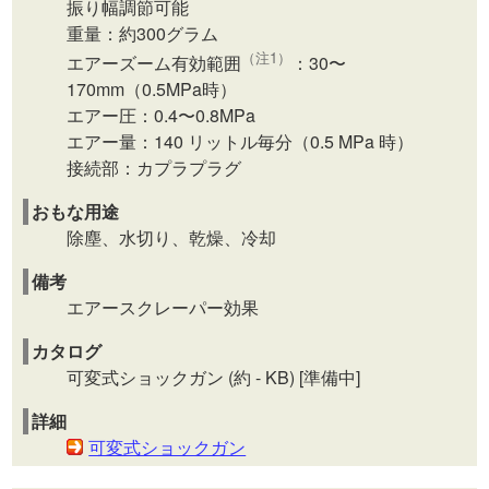
振り幅調節可能
重量：約300グラム
（注1）
エアーズーム有効範囲
：30〜
170mm（0.5MPa時）
エアー圧：0.4〜0.8MPa
エアー量：140 リットル毎分（0.5 MPa 時）
接続部：カプラプラグ
おもな用途
除塵、水切り、乾燥、冷却
備考
エアースクレーパー効果
カタログ
可変式ショックガン (約 - KB) [準備中]
詳細
可変式ショックガン