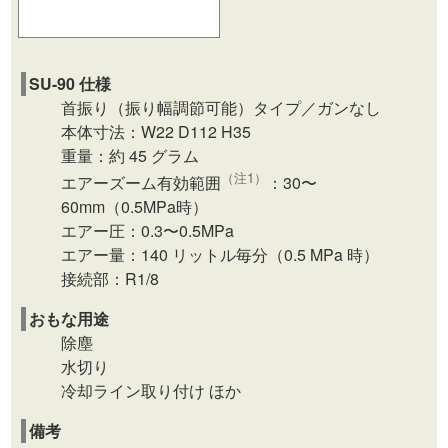
SU-90 仕様
首振り（振り幅調節可能）タイプ／ガンなし
本体寸法：W22 D112 H35
重量：約 45 グラム
（注1）
エアーズーム有効範囲
：30〜
60mm（0.5MPa時）
エアー圧：0.3〜0.5MPa
エアー量：140 リットル毎分（0.5 MPa 時）
接続部：R1/8
おもな用途
除塵
水切り
冷却ライン取り付け ほか
備考