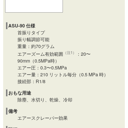
ASU-90 仕様
首振りタイプ
振り幅調節可能
重量：約70グラム
（注1）
エアーズーム有効範囲
：20〜
90mm（0.5MPa時）
エアー圧：0.3〜0.5MPa
エアー量：210 リットル毎分（0.5 MPa 時）
接続部：R1/8
おもな用途
除塵、水切り、乾燥、冷却
備考
エアースクレーパー効果