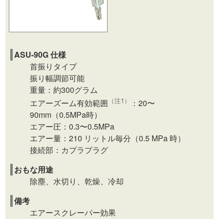
ASU-90G 仕様
首振りタイプ
振り幅調節可能
重量：約300グラム
（注1）
エアーズーム有効範囲
：20〜
90mm（0.5MPa時）
エアー圧：0.3〜0.5MPa
エアー量：210 リットル毎分（0.5 MPa 時）
接続部：カプラプラグ
おもな用途
除塵、水切り、乾燥、冷却
備考
エアースクレーパー効果