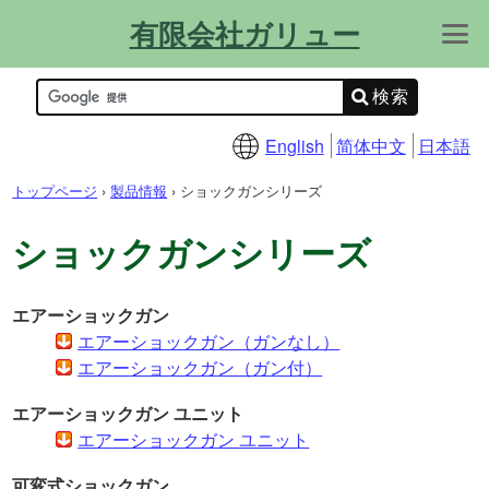
有限会社ガリュー
会社概要
お問い合わせ
最新情報
製品情報
製品カタログ
サイトマップ
サポート情報
FAQ
技術資料
動画
English
简体中文
日本語
トップページ
›
製品情報
›
ショックガンシリーズ
ショックガンシリーズ
エアーショックガン
エアーショックガン（ガンなし）
エアーショックガン（ガン付）
エアーショックガン ユニット
エアーショックガン ユニット
可変式ショックガン